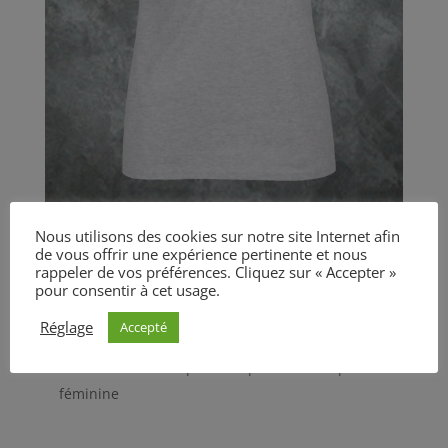
Débardeur Femme
Nous utilisons des cookies sur notre site Internet afin
CHF
40.00
de vous offrir une expérience pertinente et nous
rappeler de vos préférences. Cliquez sur « Accepter »
pour consentir à cet usage.
100 % coton, fil Belcoro ® (gris chiné 97 % coton et
3 % polyester)
Réglage
Accepté
Galons du même tissu au col et aux bretelles
Coutures latérales profilées pour une coupe
féminine