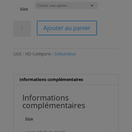
Size
quantité
A
Ajouter au panier
de
l
Débardeur
t
Femme
e
r
UGS :
ND
Catégorie :
Débardeur
n
a
t
i
Informations complémentaires
v
e
Informations
:
complémentaires
Size